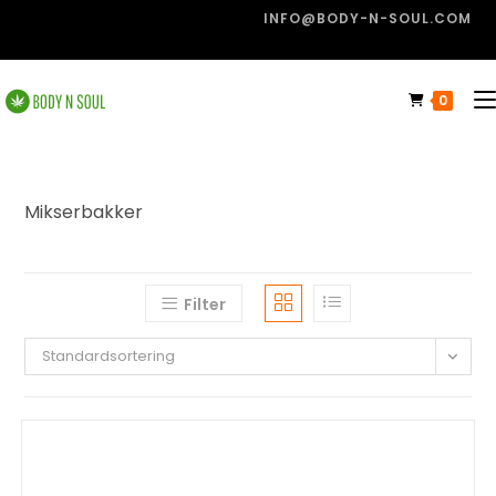
INFO@BODY-N-SOUL.COM
0
Mikserbakker
Filter
Standardsortering