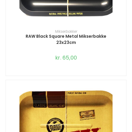
TILFØJ TIL KURV
Mikserbakker
RAW Black Square Metal Mikserbakke
23x23cm
kr.
65,00