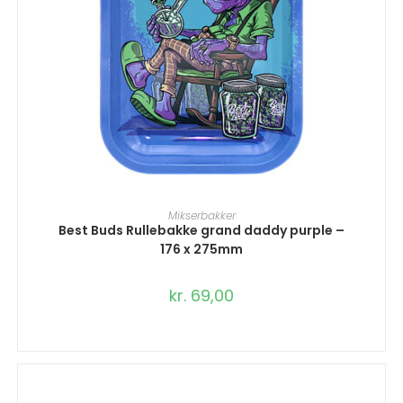
TILFØJ TIL KURV
Mikserbakker
Best Buds Rullebakke grand daddy purple –
176 x 275mm
kr.
69,00