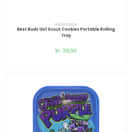
TILFØJ TIL KURV
Mikserbakker
Best Buds Girl Scout Cookies Portable Rolling
Tray
kr.
39,00