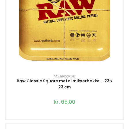
TILFØJ TIL KURV
Mikserbakker
Raw Classic Square metal mikserbakke – 23 x
23 cm
kr.
65,00