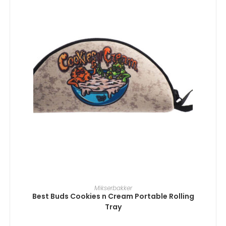
TILFØJ TIL KURV
Mikserbakker
Best Buds Cookies n Cream Portable Rolling
Tray