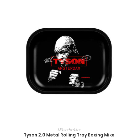
TILFØJ TIL KURV
Mikserbakker
Tyson 2.0 Metal Rolling Tray Boxing Mike