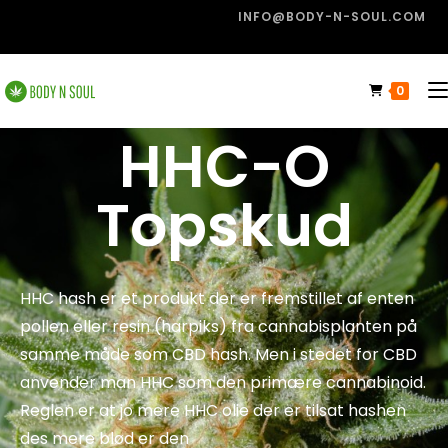
INFO@BODY-N-SOUL.COM
0
HHC-O
Topskud
HHC hash er et produkt der er fremstillet af enten
pollen eller resin (harpiks) fra cannabisplanten på
samme måde som CBD hash. Men i stedet for CBD
anvender man HHC som den primære cannabinoid.
Reglen er at jo mere HHC olie der er tilsat hashen
des mere blød er den