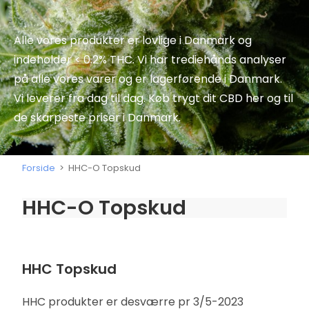
Alle vores produkter er lovlige i Danmark og
indeholder < 0.2% THC. Vi har trediehånds analyser
på alle vores varer og er lagerførende i Danmark.
Vi leverer fra dag til dag. Køb trygt dit CBD her og til
de skarpeste priser i Danmark.
Forside
>
HHC-O Topskud
HHC-O Topskud
HHC Topskud
HHC produkter er desværre pr 3/5-2023