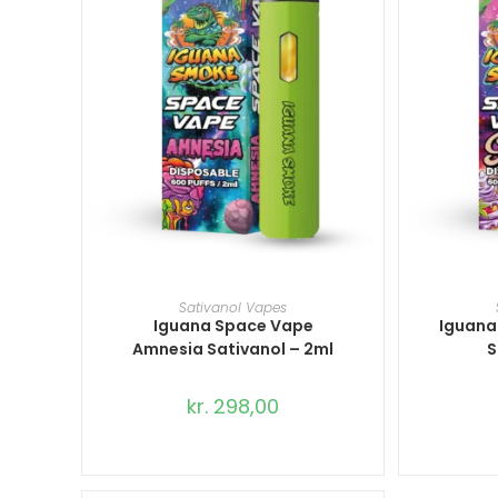
TILFØJ TIL KURV
T
Sativanol Vapes
Iguana Space Vape
Iguana
Amnesia Sativanol – 2ml
S
kr.
298,00