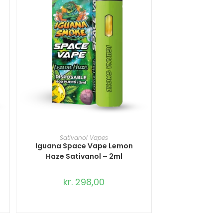
TILFØJ TIL KURV
Sativanol Vapes
Iguana Space Vape Lemon
Haze Sativanol – 2ml
kr.
298,00