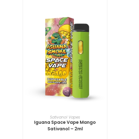
TILFØJ TIL KURV
Sativanol Vapes
Iguana Space Vape Mango
Sativanol – 2ml