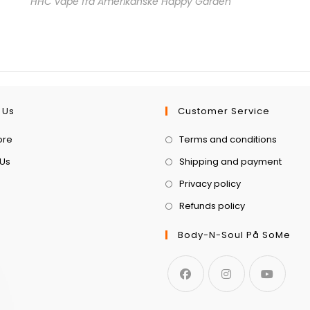
HHC vape fra Amerikanske Happy Garden
 Us
Customer Service
ore
Terms and conditions
 Us
Shipping and payment
Privacy policy
Refunds policy
Body-N-Soul På SoMe