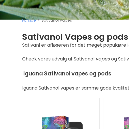
Forside
>
Sativanol Vapes
Sativanol Vapes og pods​
Sativanl er afløseren for det meget populære 
Check vores udvalg af Sativanol
vapes
og Sati
Iguana Sativanol vapes og pods
Iguana Sativanol vapes er samme gode kvalit