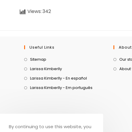
Views:
342
Useful Links
About
Sitemap
Our st
Larissa Kimberlly
About
Larissa Kimberlly - En español
Larissa Kimberlly - Em português
By continuing to use this website, you