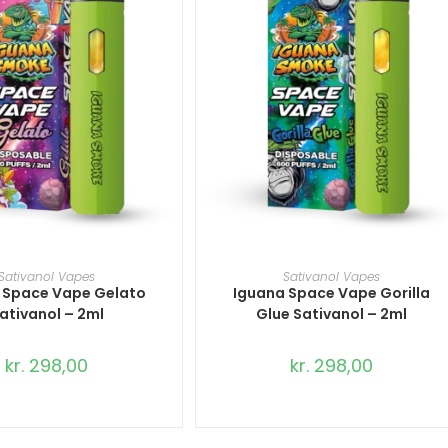
ILFØJ TIL KURV
TILFØJ TIL KURV
Sativanol Vapes
Sativanol Vapes
 Space Vape Gelato
Iguana Space Vape Gorilla
ativanol – 2ml
Glue Sativanol – 2ml
kr.
298,00
kr.
298,00