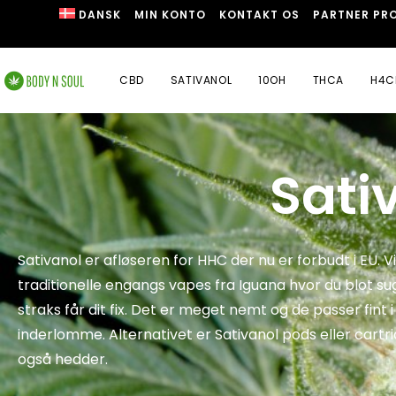
DANSK
MIN KONTO
KONTAKT OS
PARTNER PR
CBD
SATIVANOL
10OH
THCA
H4C
Sati
Sativanol er afløseren for HHC der nu er forbudt i EU. V
traditionelle engangs vapes fra Iguana hvor du blot su
straks får dit fix. Det er meget nemt og de passer fint i
inderlomme. Alternativet er Sativanol pods eller cart
også hedder.