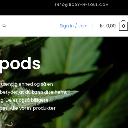
INFO@BODY-N-SOUL.COM
Sign in / Join
|
kr.
0,00
0
 pods
vstændig enhed og så en
 betyder at du kan skifte nemt
. De er også billigere i
pes. Alle vores produkter