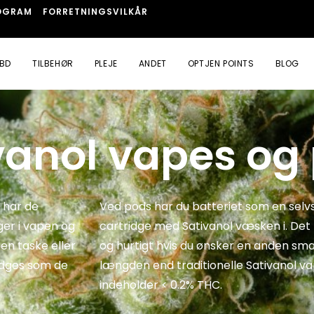
OGRAM
FORRETNINGSVILKÅR
BD
TILBEHØR
PLEJE
ANDET
OPTJEN POINTS
BLOG
vanol vapes og
i har de
Ved pods har du batteriet som en sel
ger i vapen og
cartridge med Sativanol væsken i. Det
 en taske eller
og hurtigt hvis du ønsker en anden smag
ridges som de
længden end traditionelle Sativanol va
indeholder < 0.2% THC.