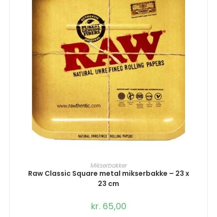
TILFØJ TIL KURV
Mikserbakker
Raw Classic Square metal mikserbakke – 23 x
23 cm
kr.
65,00