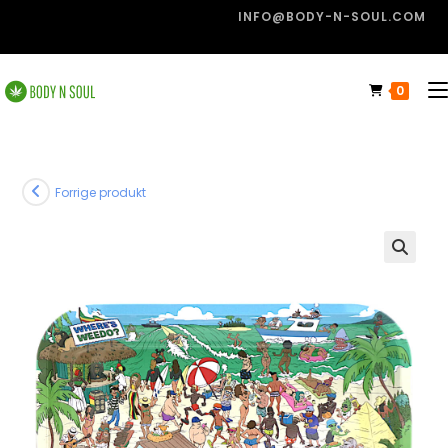
INFO@BODY-N-SOUL.COM
0
Forrige produkt
🔍