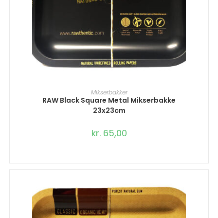
TILFØJ TIL KURV
Mikserbakker
RAW Black Square Metal Mikserbakke
23x23cm
kr.
65,00