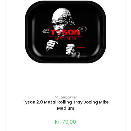
TILFØJ TIL KURV
Mikserbakker
Tyson 2.0 Metal Rolling Tray Boxing Mike
Medium
kr.
79,00