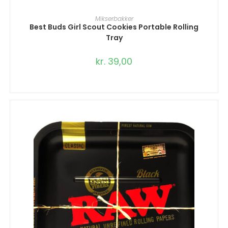
TILFØJ TIL KURV
Mikserbakker
Best Buds Girl Scout Cookies Portable Rolling
Tray
kr.
39,00