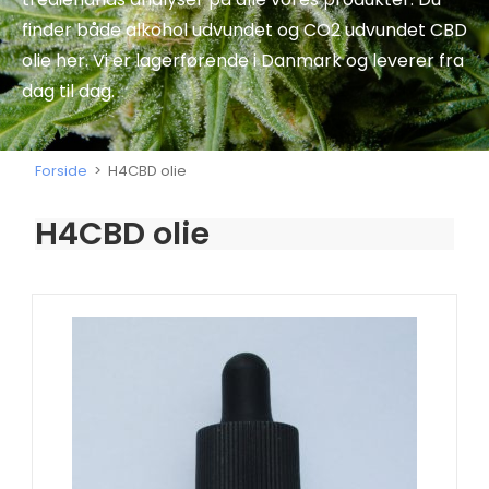
finder både alkohol udvundet og CO2 udvundet CBD
olie her. Vi er lagerførende i Danmark og leverer fra
dag til dag.
Forside
>
H4CBD olie
H4CBD olie