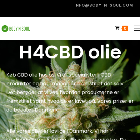
INFO@BODY-N-SOUL.COM
0
H4CBD olie
Køb CBD olie hos os. Vi er specialister i CBD
produkter og har i mange år fremstillet det selv.
Det betyder at vi ved hvordan produkterne er
fremstillet samt hvad de er lavet på. Vores priser er
de bedste i Danmark.
Alle vores olier er lovlige i Danmark. Vi har
trediehånds analyser på alle vores produkter. Du