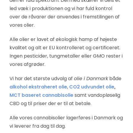
den er fuld spektrum. Dermed skærer vi dels et
led væk i produktionen og vi har fuld kontrol
over de råvarer der anvendes i fremstilingen af
vores olier.
Alle olier er lavet af økologisk hamp af højeste
kvalitet og alt er EU kontrolleret og certificeret.
Ingen pesticider, tungmetaller eller GMO rester i
vores afgrøder.
Vi har det største udvalg af
olie i Danmark
både
alkohol ekstraheret olie
,
CO2 udvundet olie
,
MCT baseret cannabisolie
samt vandopløselig
CBD og til priser der er til at betale.
Alle vores cannabisolier lagerføres i Danmark og
vi leverer fra dag til dag.