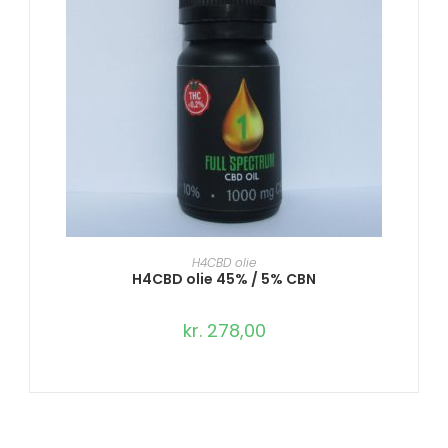
TILFØJ TIL KURV
H4CBD olie
H4CBD olie 45% / 5% CBN
kr.
278,00