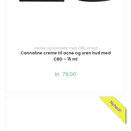
TILFØJ TIL KURV
cremer og kosmetik med CBD
,
Ansigt
Cannaline creme til acne og uren hud med
CBD – 15 ml
kr.
79,00
Nyhed!