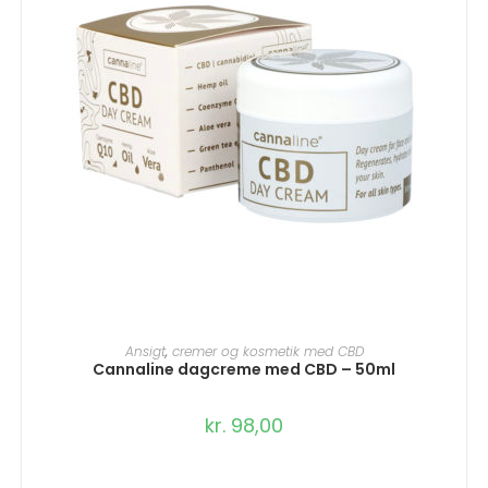
TILFØJ TIL KURV
Ansigt
,
cremer og kosmetik med CBD
Cannaline dagcreme med CBD – 50ml
kr.
98,00