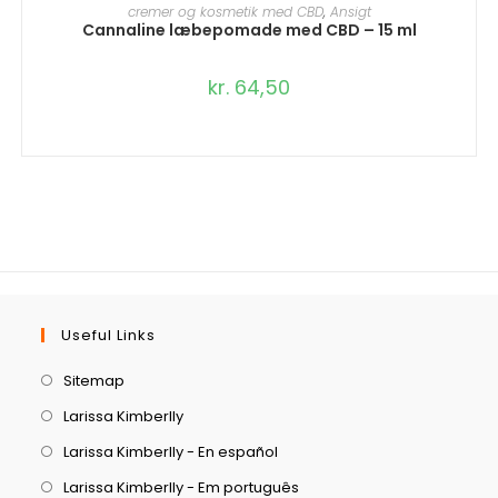
TILFØJ TIL KURV
cremer og kosmetik med CBD
,
Ansigt
Cannaline læbepomade med CBD – 15 ml
kr.
64,50
Useful Links
Sitemap
Larissa Kimberlly
Larissa Kimberlly - En español
Larissa Kimberlly - Em português