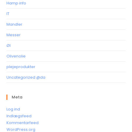
Hamp info
IT
Mandler
Messer
Øl
Olivenolie
plejeprodukter
Uncategorized @da
Meta
Log ind
Indlægsfeed
Kommentarfeed
WordPress.org