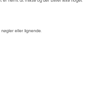
t er nemt at mikse og der bliver ikke noget
nøgler eller lignende.