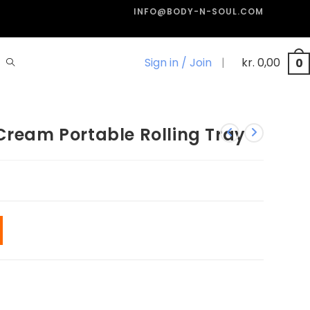
INFO@BODY-N-SOUL.COM
Sign in / Join
|
kr.
0,00
0
Cream Portable Rolling Tray