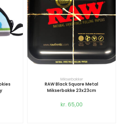
TILFØJ TIL KURV
Mikserbakker
okies
RAW Black Square Metal
y
Mikserbakke 23x23cm
kr.
65,00