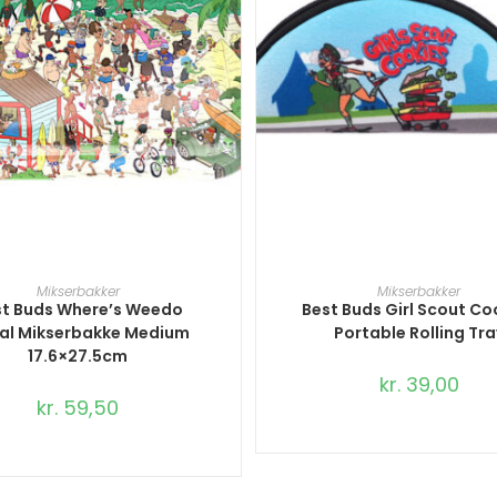
TILFØJ TIL KURV
TILFØJ TIL KURV
Mikserbakker
Mikserbakker
st Buds Where’s Weedo
Best Buds Girl Scout Co
al Mikserbakke Medium
Portable Rolling Tra
17.6×27.5cm
kr.
39,00
kr.
59,50