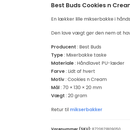
Best Buds Cookies n Cream
En lækker lille mikserbakke i hån
Den lave vægt gør den nem at hav
Producent
: Best Buds
Type
: Mixerbakke taske
Materiale
: Håndlavet PU-læder
Farve
: Lidt af hvert
Motiv
: Cookies n Cream
Mål
: 70 × 130 × 20 mm
Vægt
: 20 gram
Retur til
mikserbakker
Varenummer (SKU):
8720621809050