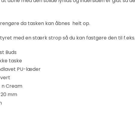
at åbne med den solide lynlås og indersiden er glat så de
rengøre da tasken kan åbnes helt op.
yret med en stærk strop så du kan fastgøre den til f.eks. 
st Buds
kke taske
ndlavet PU-læder
hvert
s n Cream
 × 20 mm
m