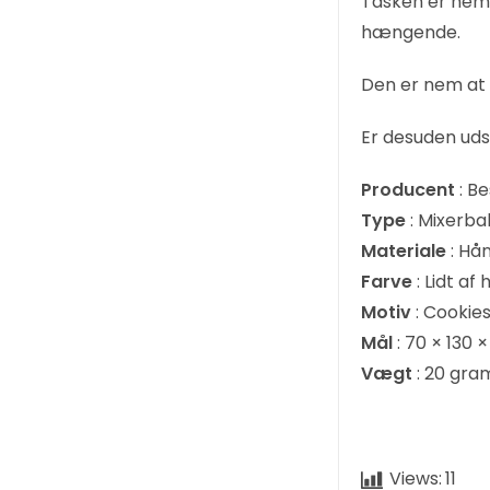
Tasken er nem 
hængende.
Den er nem at 
Er desuden udst
Producent
: Be
Type
: Mixerba
Materiale
: Hå
Farve
: Lidt af 
Motiv
: Cookie
Mål
: 70 × 130
Vægt
: 20 gra
Views:
11