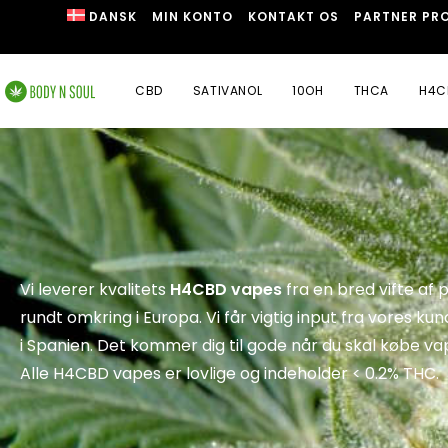
DANSK
MIN KONTO
KONTAKT OS
PARTNER PR
CBD
SATIVANOL
10OH
THCA
H4C
Vi leverer kvalitets
H4CBD vapes
fra en bred vifte af
rundt omkring i Europa. Vi får vigtig input fra vores kun
i Spanien. Det kommer dig til gode når du skal købe v
Alle H4CBD vapes er lovlige og indeholder < 0.2% THC.