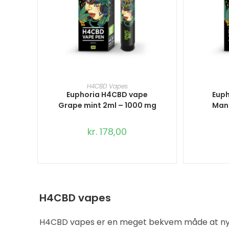
TILFØJ TIL KURV
T
H4CBD Vapes
Euphoria H4CBD vape
Eup
Grape mint 2ml – 1000 mg
Man
kr.
178,00
H4CBD vapes
H4CBD vapes er en meget bekvem måde at nyde si