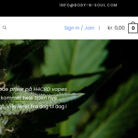
INFO@BODY-N-SOUL.COM
Sign in / Join
|
kr.
0,00
0
gode
priser på H4CBD vapes
r kommer hele tiden nye
. Vi leverer fra dag til dag i