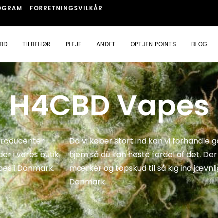
OGRAM
FORRETNINGSVILKÅR
BD
TILBEHØR
PLEJE
ANDET
OPTJEN POINTS
BLOG
H4CBD Vapes
 producenter
Da vi køber stort ind kan vi forhandle 
der i vores butik
hjem så du kan høste fordel af det. De
apes i Danmark.
mærker og topskud til så kig ind jævnligt
Danmark.