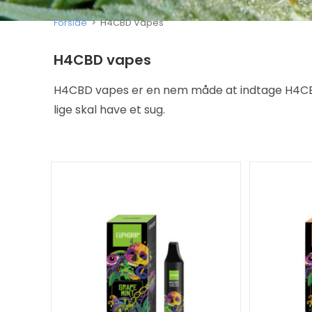
Forside
>
H4CBD Vapes
H4CBD vapes
H4CBD vapes er en nem måde at indtage H4CBD 
lige skal have et sug.