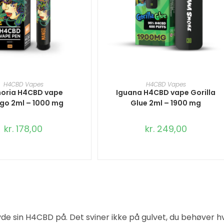
ILFØJ TIL KURV
TILFØJ TIL KURV
H4CBD Vapes
H4CBD Vapes
horia H4CBD vape
Iguana H4CBD vape Gorilla
go 2ml – 1000 mg
Glue 2ml – 1900 mg
kr.
178,00
kr.
249,00
n H4CBD på. Det sviner ikke på gulvet, du behøver hverke