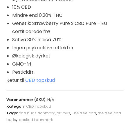
10% CBD
Mindre end 0,20% THC
Genetik: Strawberry Pure x CBD Pure – EU
certificerede frø
Sativa 30% Indica 70%
Ingen psykoaktive effekter
Økologisk dyrket
GMO-fri
Pesticidfri
Retur til
CBD topskud
Varenummer (SKU):
N/A
Kategori:
CBD Topskud
Tags:
cbd buds danmark
,
drivhus
,
The tree cbd
,
the tree cbd
buds
,
topskud i danmark