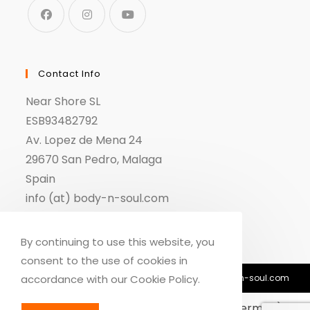
Contact Info
Near Shore SL
ESB93482792
Av. Lopez de Mena 24
29670 San Pedro, Malaga
Spain
info (at) body-n-soul.com
By continuing to use this website, you
consent to the use of cookies in
© Copyright 2018-2026 - Body n Soul - info@body-n-soul.com
accordance with our Cookie Policy.
Dansk
English
Deutsch
(
German
)