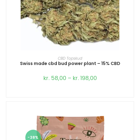
VÆLG MULIGHEDER
CBD Topskud
Swiss made cbd bud power plant – 15% CBD
kr.
58,00
–
kr.
198,00
-38%