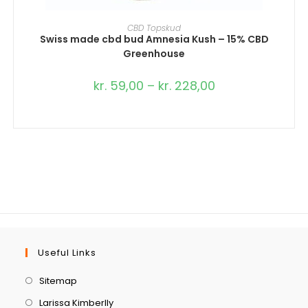
VÆLG MULIGHEDER
CBD Topskud
Swiss made cbd bud Amnesia Kush – 15% CBD
Greenhouse
kr.
59,00
–
kr.
228,00
Useful Links
Sitemap
Larissa Kimberlly