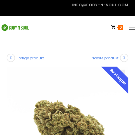
INFO@BODY-N-SOUL.COM
0
Forrige produkt
Næste produkt
Restlager
🔍