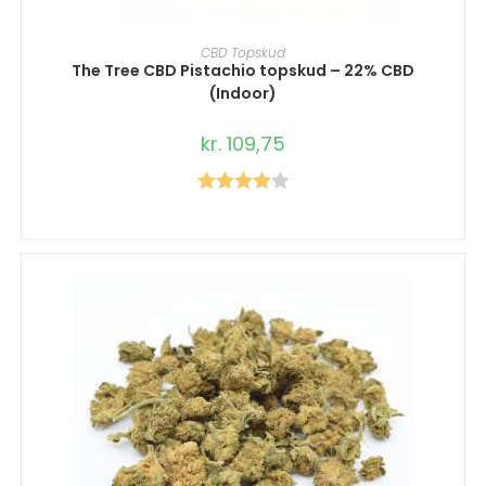
VÆLG MULIGHEDER
CBD Topskud
The Tree CBD Pistachio topskud – 22% CBD
(Indoor)
kr.
109,75
Vurderet
4.00
ud af
5