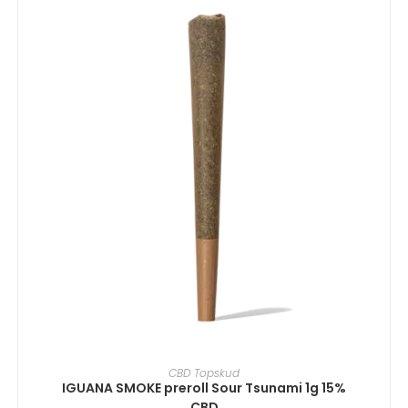
TILFØJ TIL KURV
CBD Topskud
IGUANA SMOKE preroll Sour Tsunami 1g 15%
CBD