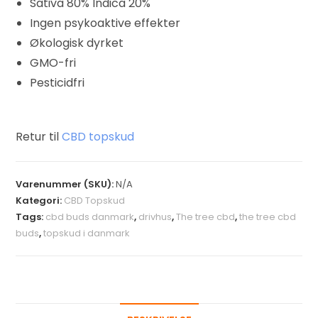
Sativa 80% Indica 20%
Ingen psykoaktive effekter
Økologisk dyrket
GMO-fri
Pesticidfri
Retur til
CBD topskud
Varenummer (SKU):
N/A
Kategori:
CBD Topskud
Tags:
cbd buds danmark
,
drivhus
,
The tree cbd
,
the tree cbd
buds
,
topskud i danmark