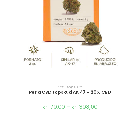
VÆLG MULIGHEDER
CBD Topskud
Perla CBD topskud AK 47 – 20% CBD
kr.
79,00
–
kr.
398,00