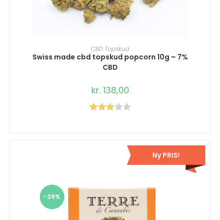
TILFØJ TIL KURV
CBD Topskud
Swiss made cbd topskud popcorn 10g – 7%
CBD
kr.
138,00
Vurder
et
3.00
ud af 5
Ny PRIS!
-39%