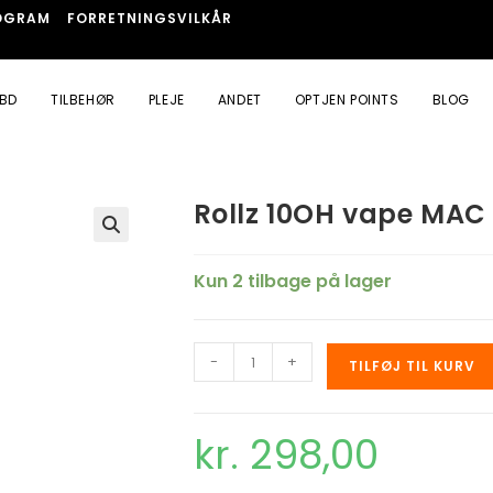
OGRAM
FORRETNINGSVILKÅR
BD
TILBEHØR
PLEJE
ANDET
OPTJEN POINTS
BLOG
Rollz 10OH vape MAC
🔍
Kun 2 tilbage på lager
-
+
TILFØJ TIL KURV
kr.
298,00