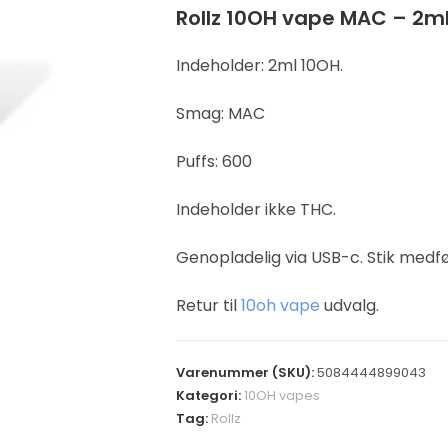
Rollz 10OH vape MAC – 2m
Indeholder: 2ml 10OH.
Smag: MAC
Puffs: 600
Indeholder ikke THC.
Genopladelig via USB-c. Stik medfø
Retur til
10oh vape
udvalg.
Varenummer (SKU):
5084444899043
Kategori:
10OH vapes
Tag:
Rollz