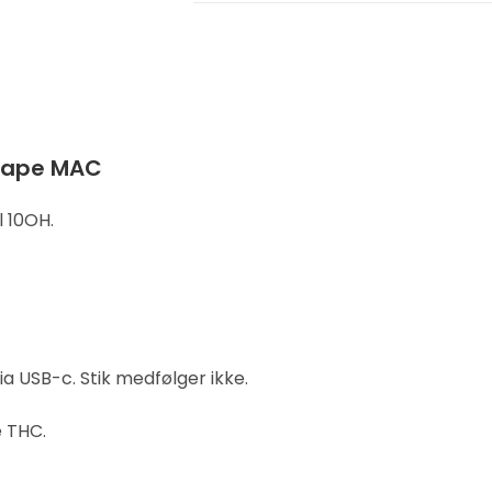
 vape MAC
l 10OH.
a USB-c. Stik medfølger ikke.
e THC.