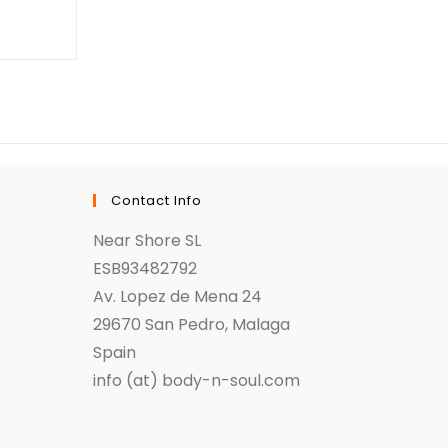
Contact Info
Near Shore SL
ESB93482792
Av. Lopez de Mena 24
29670 San Pedro, Malaga
Spain
info (at) body-n-soul.com