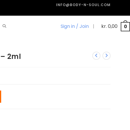
INFO@BODY-N-SOUL.COM
Sign in / Join
|
kr.
0,00
0
 – 2ml