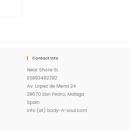
Contact Info
Near Shore SL
ESB93482792
Av. Lopez de Mena 24
29670 San Pedro, Malaga
Spain
info (at) body-n-soul.com