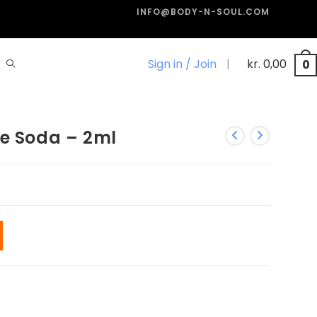
INFO@BODY-N-SOUL.COM
Sign in / Join
|
kr.
0,00
0
pe Soda – 2ml