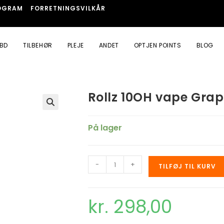
OGRAM
FORRETNINGSVILKÅR
BD
TILBEHØR
PLEJE
ANDET
OPTJEN POINTS
BLOG
Rollz 10OH vape Gra
🔍
På lager
-
+
TILFØJ TIL KURV
kr.
298,00