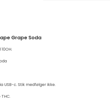
 vape Grape Soda
l 10OH.
Soda
a USB-c. Stik medfølger ikke.
e THC.