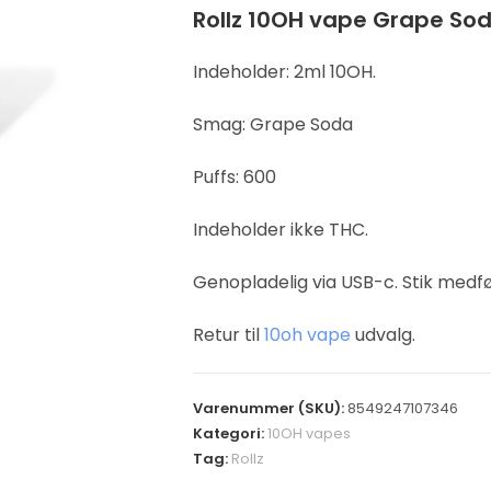
Rollz 10OH vape Grape So
Indeholder: 2ml 10OH.
Smag: Grape Soda
Puffs: 600
Indeholder ikke THC.
Genopladelig via USB-c. Stik medfø
Retur til
10oh vape
udvalg.
Varenummer (SKU):
8549247107346
Kategori:
10OH vapes
Tag:
Rollz