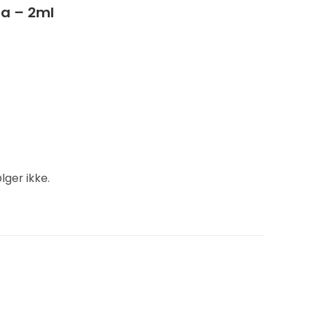
da – 2ml
lger ikke.