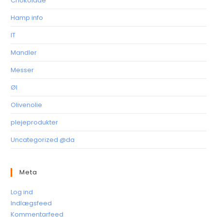
Chokolade
Hamp info
IT
Mandler
Messer
Øl
Olivenolie
plejeprodukter
Uncategorized @da
Meta
Log ind
Indlægsfeed
Kommentarfeed