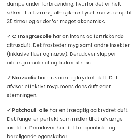
dampe under forbrænding, hvorfor det er helt
sikkert for børn og allergikere. Lyset kan vare op til
25 timer og er derfor meget økonomisk.
✓
Citrongræsolie
har en intens og forfriskende
citrusduft. Det frastøder myg samt andre insekter
(inklusive fluer og næse). Derudover slapper
citrongræsolie af og lindrer stress.
✓
Næveolie
har en varm og krydret duft. Det
afviser effektivt myg, mens dens duft øger
stemningen.
✓
Patchouli-olie
har en træagtig og krydret duft.
Det fungerer perfekt som midler til at afværge
insekter. Derudover har det terapeutiske og
beroligende egenskaber.