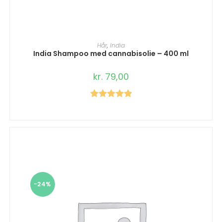
TILFØJ TIL KURV
Hår
,
India
India Shampoo med cannabisolie – 400 ml
kr.
79,00
Vurderet
5.00
ud af 5
-24%