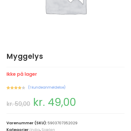
Myggelys
Ikke på lager
(
1
kundeanmeldelse)
Bedømt
1
kr.
49,00
som
kr.
59,00
4.00
ud af
5 baseret
på
kundebed
Varenummer (SKU):
5903707352029
ømmelse
Kategorier:
India
,
Sjælen