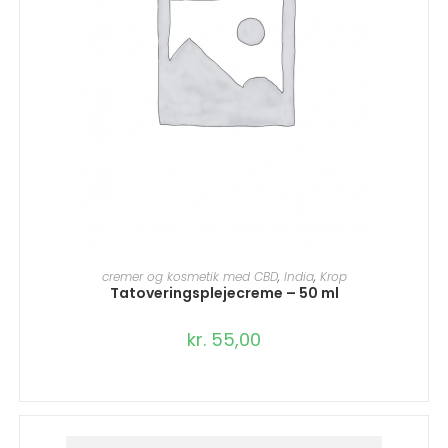
TILFØJ TIL KURV
cremer og kosmetik med CBD
,
India
,
Krop
Tatoveringsplejecreme – 50 ml
kr.
55,00