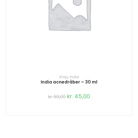
TILFØJ TIL KURV
Krop
,
India
India acnedråber – 30 ml
kr.
45,00
kr.
59,00