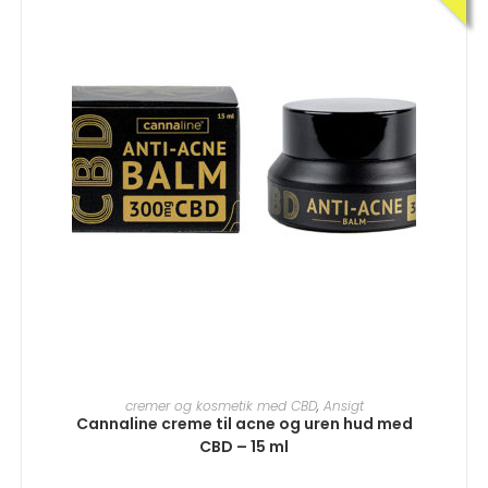
TILFØJ TIL KURV
cremer og kosmetik med CBD
,
Ansigt
Cannaline creme til acne og uren hud med
CBD – 15 ml