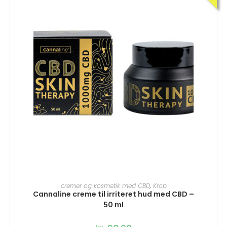
TILFØJ TIL KURV
cremer og kosmetik med CBD
,
Krop
Cannaline creme til irriteret hud med CBD –
50 ml