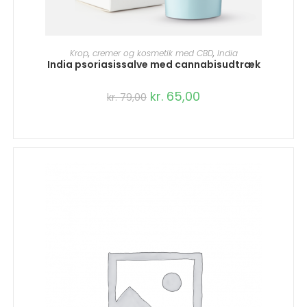
TILFØJ TIL KURV
Krop
,
cremer og kosmetik med CBD
,
India
India psoriasissalve med cannabisudtræk
kr.
65,00
kr.
79,00