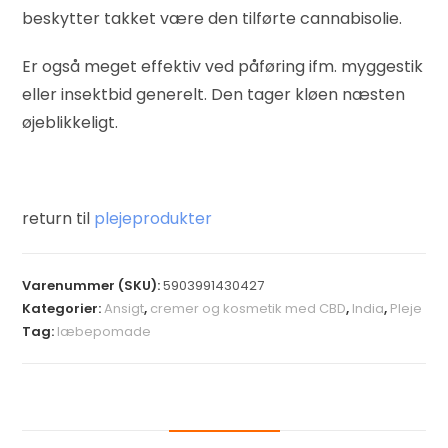
beskytter takket være den tilførte cannabisolie.
Er også meget effektiv ved påføring ifm. myggestik
eller insektbid generelt. Den tager kløen næsten
øjeblikkeligt.
return til
plejeprodukter
Varenummer (SKU):
5903991430427
Kategorier:
Ansigt
,
cremer og kosmetik med CBD
,
India
,
Pleje
Tag:
læbepomade