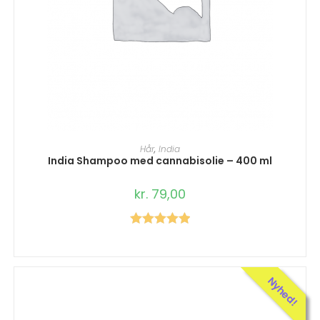
TILFØJ TIL KURV
Hår
,
India
India Shampoo med cannabisolie – 400 ml
kr.
79,00
Vurderet
5.00
ud af 5
Nyhed!