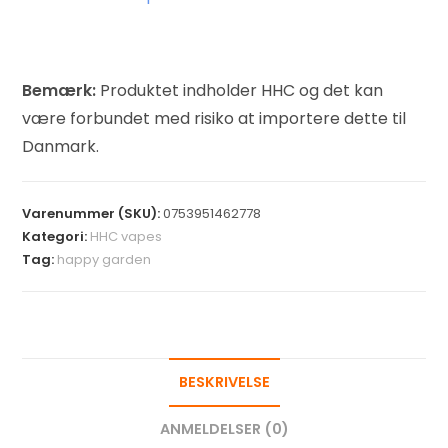
Bemærk:
Produktet indholder HHC og det kan
være forbundet med risiko at importere dette til
Danmark.
Varenummer (SKU):
0753951462778
Kategori:
HHC vapes
Tag:
happy garden
BESKRIVELSE
ANMELDELSER (0)