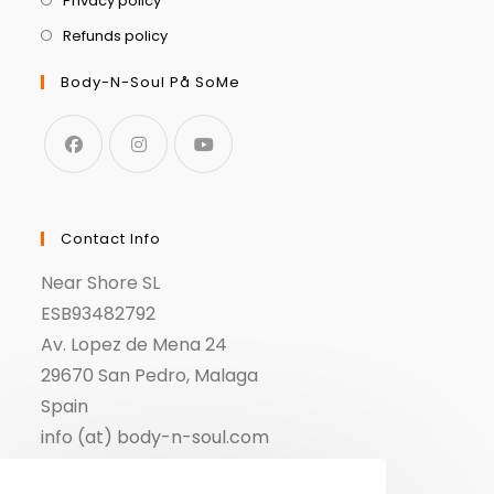
Privacy policy
Refunds policy
Body-N-Soul På SoMe
Contact Info
Near Shore SL
ESB93482792
Av. Lopez de Mena 24
29670 San Pedro, Malaga
Spain
info (at) body-n-soul.com