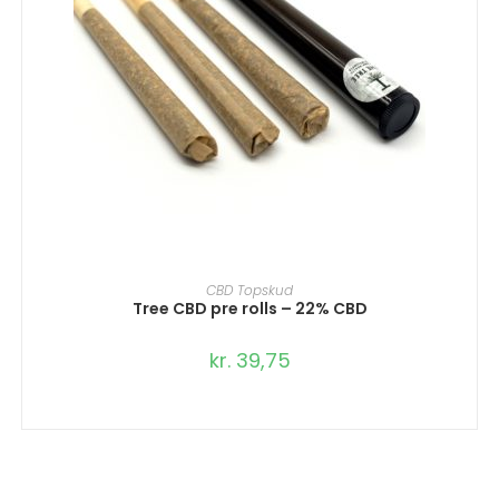
TILFØJ TIL KURV
CBD Topskud
Tree CBD pre rolls – 22% CBD
kr.
39,75