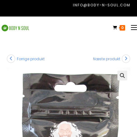
INFO@BODY-N-SOUL.COM
0
Forrige produkt
Næste produkt
🔍