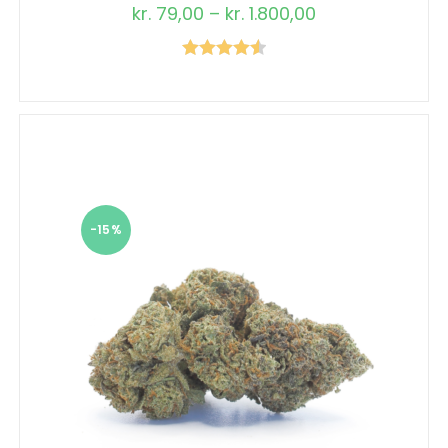
kr.
79,00
–
kr.
1.800,00
Vurderet
4.57
ud af 5
-15%