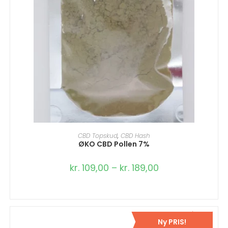
VÆLG MULIGHEDER
CBD Topskud
,
CBD Hash
ØKO CBD Pollen 7%
kr.
109,00
–
kr.
189,00
Ny PRIS!