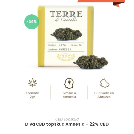
-39%
VÆLG MULIGHEDER
CBD Topskud
Diva CBD topskud Amnesia – 22% CBD