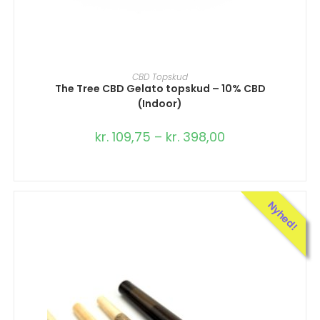
VÆLG MULIGHEDER
CBD Topskud
The Tree CBD Gelato topskud – 10% CBD
(Indoor)
kr.
109,75
–
kr.
398,00
Nyhed!