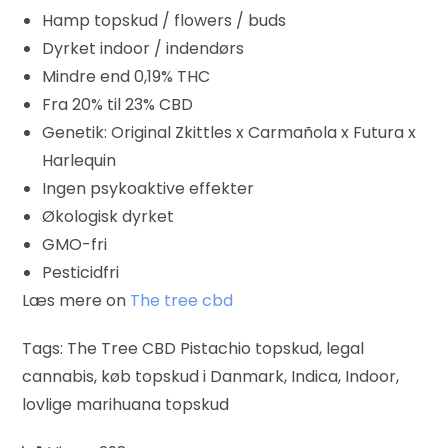
Hamp topskud / flowers / buds
Dyrket indoor / indendørs
Mindre end 0,19% THC
Fra 20% til 23% CBD
Genetik: Original Zkittles x Carmañola x Futura x
Harlequin
Ingen psykoaktive effekter
Økologisk dyrket
GMO-fri
Pesticidfri
Læs mere on
The tree cbd
Tags: The Tree CBD Pistachio topskud, legal
cannabis, køb topskud i Danmark, Indica, Indoor,
lovlige marihuana topskud