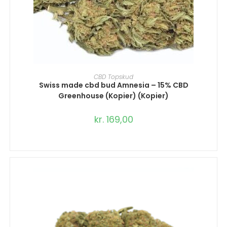
VÆLG MULIGHEDER
CBD Topskud
Swiss made cbd bud Amnesia – 15% CBD
Greenhouse (Kopier) (Kopier)
kr.
169,00