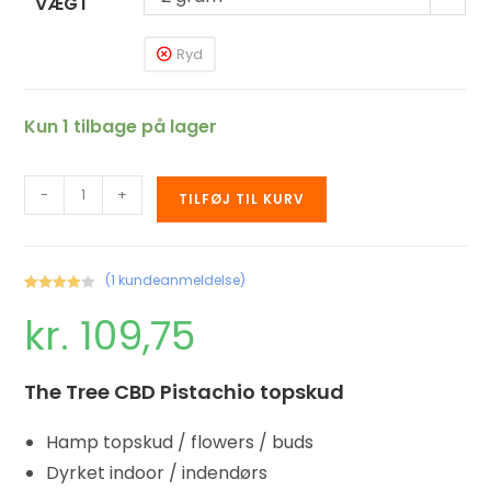
VÆGT
Ryd
Kun 1 tilbage på lager
-
+
TILFØJ TIL KURV
(
1
kundeanmeldelse)
Bedømt
1
kr.
109,75
som
4.00
ud af
5 baseret
på
The Tree CBD Pistachio topskud
kundebed
ømmelse
Hamp topskud / flowers / buds
Dyrket indoor / indendørs