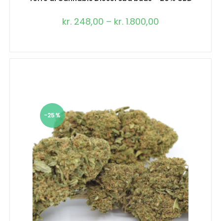
kr.
248,00
–
kr.
1.800,00
-25%