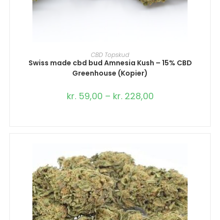
LÆS MERE
CBD Topskud
Swiss made cbd bud Amnesia Kush – 15% CBD
Greenhouse (Kopier)
kr.
59,00
–
kr.
228,00