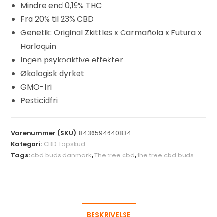
Mindre end 0,19% THC
Fra 20% til 23% CBD
Genetik: Original Zkittles x Carmañola x Futura x
Harlequin
Ingen psykoaktive effekter
Økologisk dyrket
GMO-fri
Pesticidfri
Varenummer (SKU):
8436594640834
Kategori:
CBD Topskud
Tags:
cbd buds danmark
,
The tree cbd
,
the tree cbd buds
BESKRIVELSE