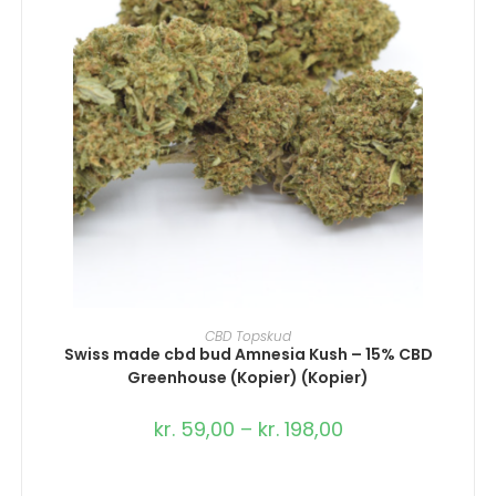
VÆLG MULIGHEDER
CBD Topskud
Swiss made cbd bud Amnesia Kush – 15% CBD
Greenhouse (Kopier) (Kopier)
kr.
59,00
–
kr.
198,00