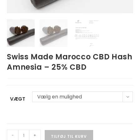
Swiss Made Marocco CBD Hash
Amnesia – 25% CBD
Vælg en mulighed
VÆGT
-
+
TILFØJ TIL KURV