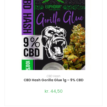
TILFØJ TIL KURV
CBD Hash
CBD Hash Gorilla Glue 1g – 9% CBD
kr.
44,50