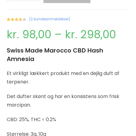
(
2
kundeanmeldelser)
Bedømt
1
kr.
98,00
–
kr.
298,00
som
4.00
ud af
5 baseret
på
Swiss Made Marocco CBD Hash
kundebed
Amnesia
ømmelse
Et virkligt lækkert produkt med en dejlig duft af
terpener.
Det dufter skønt og har en konsistens som frisk
marcipan.
CBD: 25%, THC < 0.2%
Størrelse: 3g, 10g