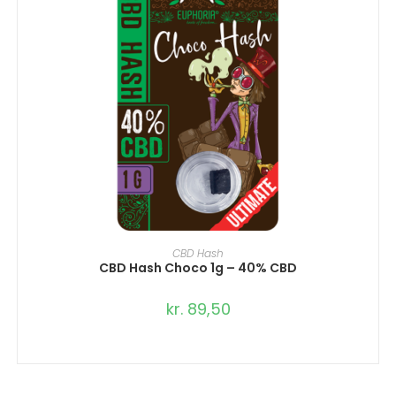
TILFØJ TIL KURV
CBD Hash
CBD Hash Choco 1g – 40% CBD
kr.
89,50