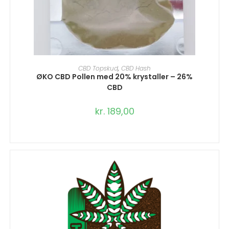
VÆLG MULIGHEDER
CBD Topskud
,
CBD Hash
ØKO CBD Pollen med 20% krystaller – 26%
CBD
kr.
189,00