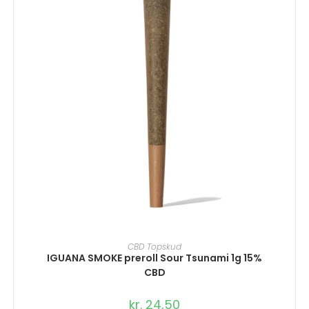
TILFØJ TIL KURV
CBD Topskud
IGUANA SMOKE preroll Sour Tsunami 1g 15%
CBD
kr.
24,50