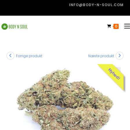
INFO@BODY-N-SOUL.COM
0
Forrige produkt
Næste produkt
Nyhed!
🔍