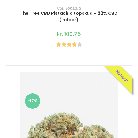
VÆLG MULIGHEDER
CBD Topskud
The Tree CBD Pistachio topskud – 22% CBD
(Indoor)
kr.
109,75
Vurderet
4.00
ud af
5
Nyhed!
-17%