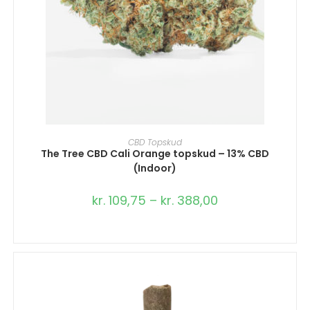
VÆLG MULIGHEDER
CBD Topskud
The Tree CBD Cali Orange topskud – 13% CBD
(Indoor)
kr.
109,75
–
kr.
388,00