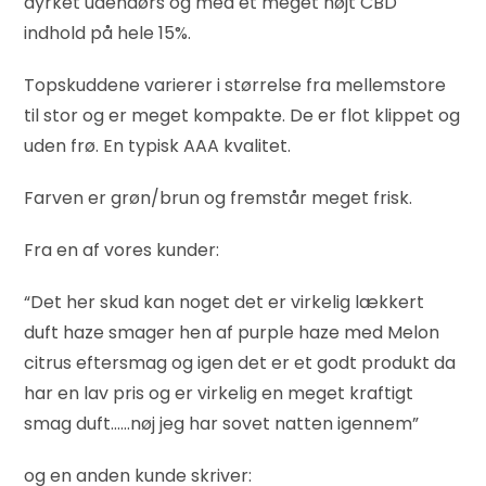
dyrket udendørs og med et meget højt CBD
indhold på hele 15%.
Topskuddene varierer i størrelse fra mellemstore
til stor og er meget kompakte. De er flot klippet og
uden frø. En typisk AAA kvalitet.
Farven er grøn/brun og fremstår meget frisk.
Fra en af vores kunder:
“Det her skud kan noget det er virkelig lækkert
duft haze smager hen af purple haze med Melon
citrus eftersmag og igen det er et godt produkt da
har en lav pris og er virkelig en meget kraftigt
smag duft……nøj jeg har sovet natten igennem”
og en anden kunde skriver: