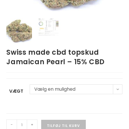
Swiss made cbd topskud
Jamaican Pearl – 15% CBD
Vælg en mulighed
VÆGT
-
+
TILFØJ TIL KURV