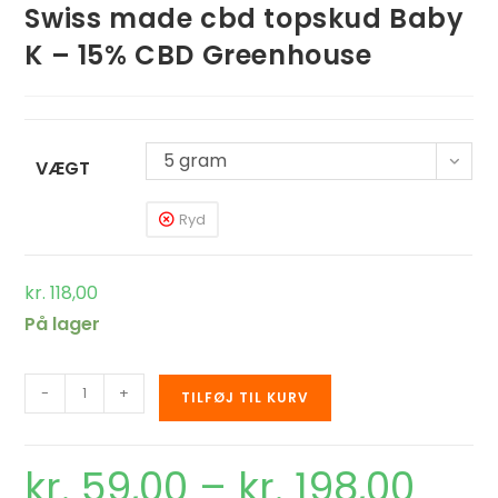
Swiss made cbd topskud Baby
K – 15% CBD Greenhouse
5 gram
VÆGT
Ryd
kr.
118,00
På lager
-
+
TILFØJ TIL KURV
kr.
59,00
–
kr.
198,00