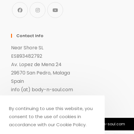
Contact Info
Near Shore SL
ESB93482792
Av. Lopez de Mena 24
29670 San Pedro, Malaga
Spain
info (at) body-n-soul.com
By continuing to use this website, you
consent to the use of cookies in
© Copyright 2018-2026 - Body n Soul - info@body-n-soul.com
accordance with our Cookie Policy.