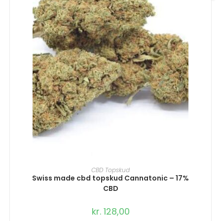
VÆLG MULIGHEDER
CBD Topskud
Swiss made cbd topskud Cannatonic – 17%
CBD
kr.
128,00