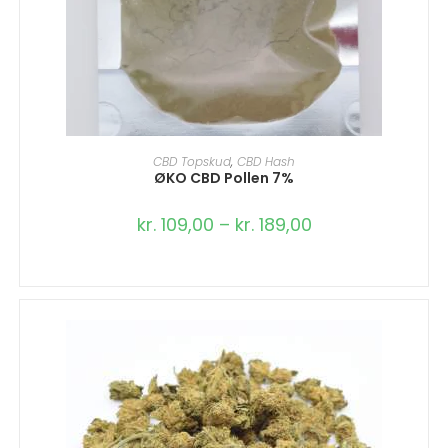
VÆLG MULIGHEDER
CBD Topskud
,
CBD Hash
ØKO CBD Pollen 7%
kr.
109,00
–
kr.
189,00