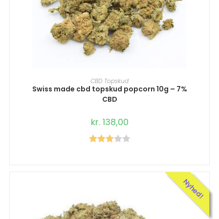
TILFØJ TIL KURV
CBD Topskud
Swiss made cbd topskud popcorn 10g – 7%
CBD
kr.
138,00
Vurder
et
3.00
ud af 5
Nyhed!