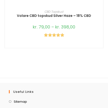
VÆLG MULIGHEDER
CBD Topskud
Volare CBD topskud Silver Haze – 18% CBD
kr.
79,00
–
kr.
398,00
Vurderet
5.00
ud af 5
Useful Links
Sitemap