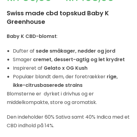
Swiss made cbd topskud Baby K
Greenhouse
Baby K CBD-blomst
:
Dufter af
søde småkager, nødder og jord
Smager
cremet, dessert-agtig og let krydret
Inspireret af
Gelato x OG Kush
Populær blandt dem, der foretrækker
rige,
ikke-citrusbaserede strains
Blomsterne er dyrket i drivhus og er
middelkompakte, store og aromatisk.
Den indeholder 60% Sativa samt 40% Indica med et
CBD indhold på 14%.