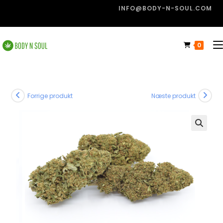
INFO@BODY-N-SOUL.COM
0
Forrige produkt
Næste produkt
🔍