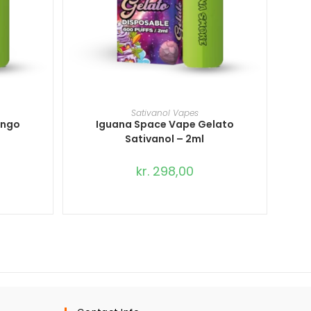
TILFØJ TIL KURV
Sativanol Vapes
ango
Iguana Space Vape Gelato
Sativanol – 2ml
kr.
298,00