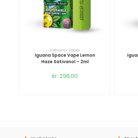
TILFØJ TIL KURV
Sativanol Vapes
Iguana Space Vape Lemon
Igua
Haze Sativanol – 2ml
kr.
298,00