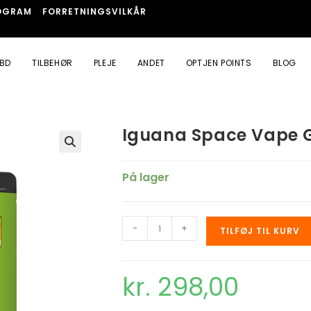
OGRAM
FORRETNINGSVILKÅR
BD
TILBEHØR
PLEJE
ANDET
OPTJEN POINTS
BLOG
Iguana Space Vape Go
🔍
På lager
-
+
TILFØJ TIL KURV
kr.
298,00