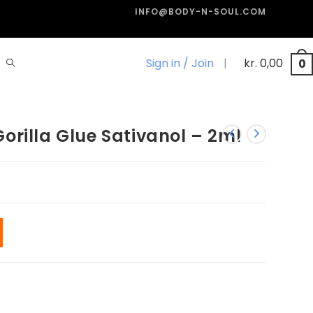
INFO@BODY-N-SOUL.COM
Sign in / Join
|
kr.
0,00
0
rilla Glue Sativanol – 2ml