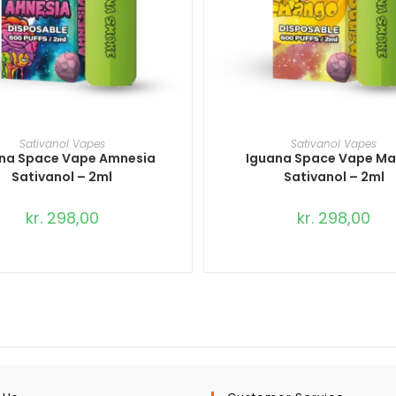
TILFØJ TIL KURV
TILFØJ TIL KURV
Sativanol Vapes
Sativanol Vapes
na Space Vape Amnesia
Iguana Space Vape M
Sativanol – 2ml
Sativanol – 2ml
kr.
298,00
kr.
298,00