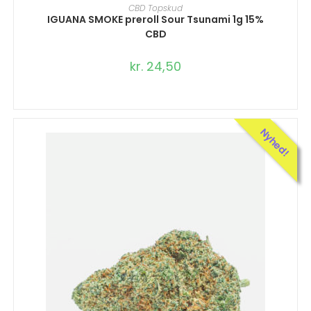
TILFØJ TIL KURV
CBD Topskud
IGUANA SMOKE preroll Sour Tsunami 1g 15%
CBD
kr.
24,50
Nyhed!