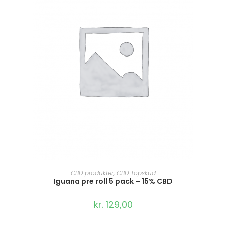
TILFØJ TIL KURV
CBD produkter
,
CBD Topskud
Iguana pre roll 5 pack – 15% CBD
kr.
129,00