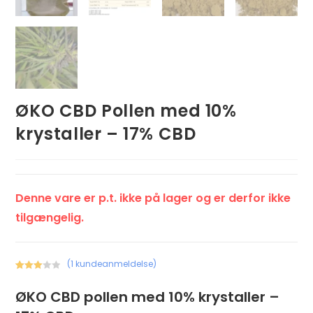
ØKO CBD Pollen med 10%
krystaller – 17% CBD
Denne vare er p.t. ikke på lager og er derfor ikke
tilgængelig.
(
1
kundeanmeldelse)
Bedømt
1
som
ØKO CBD pollen med 10% krystaller –
3.00
ud