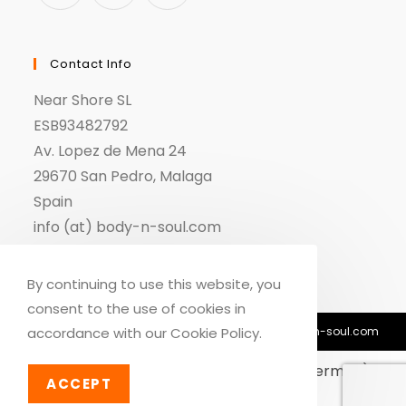
Contact Info
Near Shore SL
ESB93482792
Av. Lopez de Mena 24
29670 San Pedro, Malaga
Spain
info (at) body-n-soul.com
By continuing to use this website, you
consent to the use of cookies in
© Copyright 2018-2026 - Body n Soul - info@body-n-soul.com
accordance with our Cookie Policy.
Dansk
English
Deutsch
(
German
)
ACCEPT