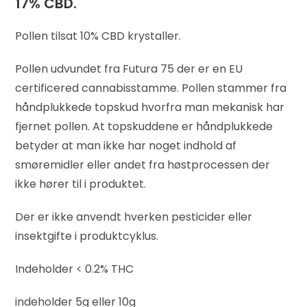
17% CBD.
af 5
basere
t på
Pollen tilsat 10% CBD krystaller.
kundeb
edømm
Pollen udvundet fra Futura 75 der er en EU
else
certificered cannabisstamme. Pollen stammer fra
håndplukkede topskud hvorfra man mekanisk har
fjernet pollen. At topskuddene er håndplukkede
betyder at man ikke har noget indhold af
smøremidler eller andet fra høstprocessen der
ikke hører til i produktet.
Der er ikke anvendt hverken pesticider eller
insektgifte i produktcyklus.
Indeholder < 0.2% THC
indeholder 5g eller 10g