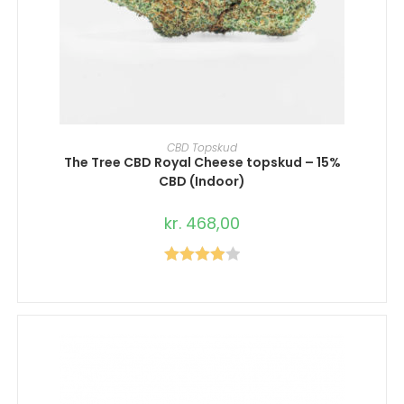
VÆLG MULIGHEDER
CBD Topskud
The Tree CBD Royal Cheese topskud – 15%
CBD (Indoor)
kr.
468,00
Vurderet
4.00
ud af
5