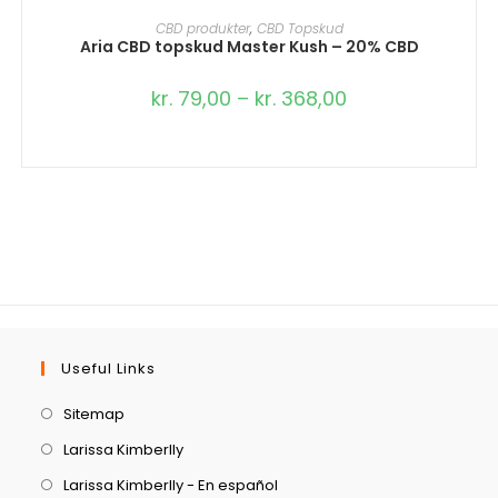
VÆLG MULIGHEDER
CBD produkter
,
CBD Topskud
Aria CBD topskud Master Kush – 20% CBD
kr.
79,00
–
kr.
368,00
Useful Links
Sitemap
Larissa Kimberlly
Larissa Kimberlly - En español