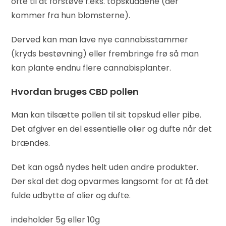
ofte til at forstøve f.eks. topskuddene (der
kommer fra hun blomsterne).
Derved kan man lave nye cannabisstammer
(kryds bestøvning) eller frembringe frø så man
kan plante endnu flere cannabisplanter.
Hvordan bruges CBD pollen
Man kan tilsætte pollen til sit topskud eller pibe.
Det afgiver en del essentielle olier og dufte når det
brændes.
Det kan også nydes helt uden andre produkter.
Der skal det dog opvarmes langsomt for at få det
fulde udbytte af olier og dufte.
indeholder 5g eller 10g