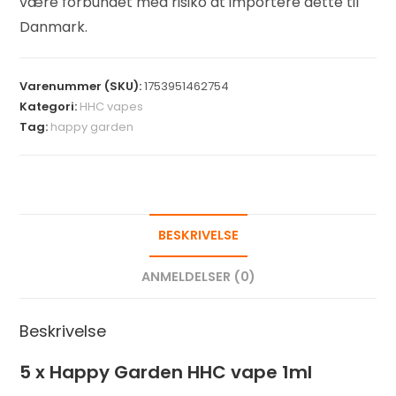
være forbundet med risiko at importere dette til
Danmark.
Varenummer (SKU):
1753951462754
Kategori:
HHC vapes
Tag:
happy garden
BESKRIVELSE
ANMELDELSER (0)
Beskrivelse
5 x Happy Garden HHC vape 1ml