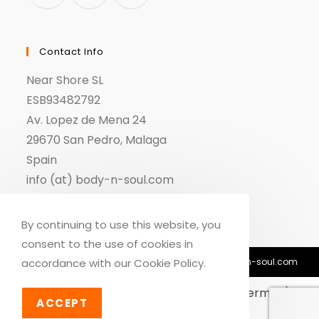
Contact Info
Near Shore SL
ESB93482792
Av. Lopez de Mena 24
29670 San Pedro, Malaga
Spain
info (at) body-n-soul.com
By continuing to use this website, you
consent to the use of cookies in
© Copyright 2018-2026 - Body n Soul - info@body-n-soul.com
accordance with our Cookie Policy.
Dansk
English
Deutsch
(
German
)
ACCEPT