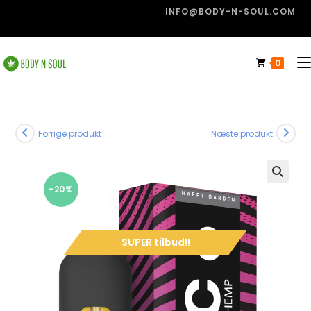
INFO@BODY-N-SOUL.COM
0
Forrige produkt
Næste produkt
-20%
🔍
SUPER tilbud!!