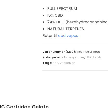
FULL SPECTRUM
18% CBD
74% HHC (hexahydrocannabino
NATURAL TERPENES
Retur til
cbd vapes
Varenummer (SKU):
8594196134509
Kategorier:
cbd vaporizer
,
HHC hash
Tags:
hhc
,
vaporizer
HC Cartridge Gelato