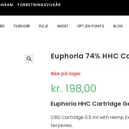
OGRAM
FORRETNINGSVILKÅR
BD
TILBEHØR
PLEJE
ANDET
OPTJEN POINTS
BLOG
Euphoria 74% HHC Ca
🔍
Ikke på lager
kr.
198,00
Euphoria HHC Cartridge G
CBD Cartridge 0.5 ml with Hemp E
terpenes.