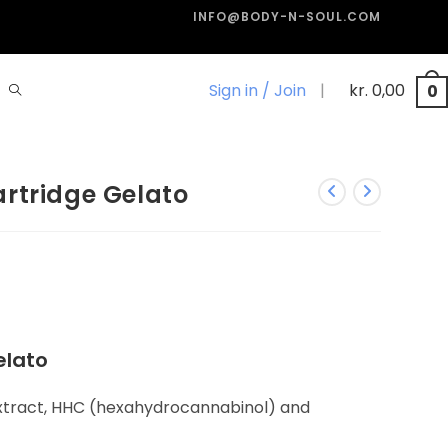
INFO@BODY-N-SOUL.COM
Sign in / Join
|
kr.
0,00
0
rtridge Gelato
elato
xtract, HHC (hexahydrocannabinol) and