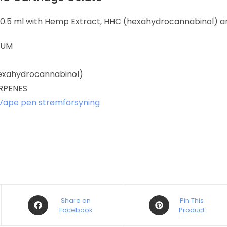
0.5 ml with Hemp Extract, HHC (hexahydrocannabinol) a
RUM
exahydrocannabinol)
RPENES
Vape pen strømforsyning
Share on
Pin This
Facebook
Product