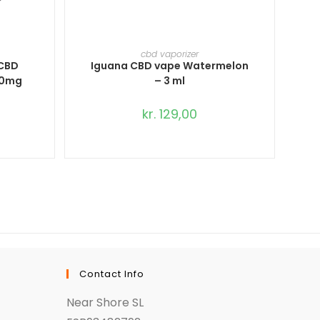
TILFØJ TIL KURV
cbd vaporizer
 CBD
Iguana CBD vape Watermelon
00mg
– 3 ml
kr.
129,00
Contact Info
Near Shore SL