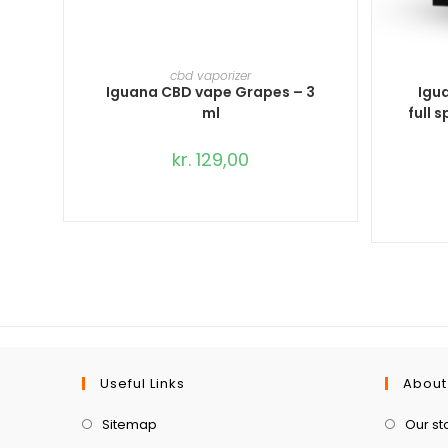
TILFØJ TIL KURV
cbd vaporizer
Iguana CBD vape Grapes – 3
Igu
ml
full 
kr.
129,00
Useful Links
About
Sitemap
Our st