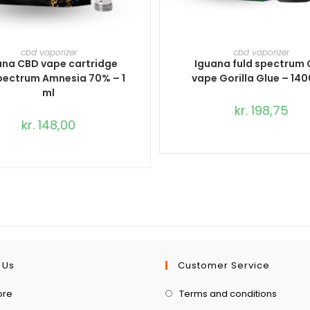
TILFØJ TIL KURV
TILFØJ TIL KURV
cbd vaporizer
cbd vaporizer
ana CBD vape cartridge
Iguana fuld spectrum
spectrum Amnesia 70% – 1
vape Gorilla Glue – 14
ml
kr.
198,75
kr.
148,00
 Us
Customer Service
ore
Terms and conditions