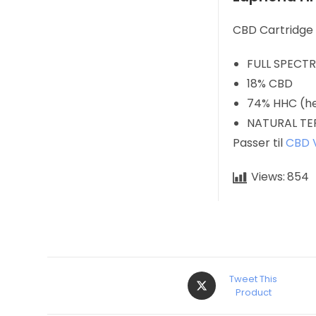
CBD Cartridge 
FULL SPECT
18% CBD
74% HHC (h
NATURAL TE
Passer til
CBD 
Views:
854
Tweet This
Product