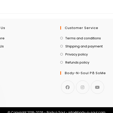
 Us
Customer Service
ore
Terms and conditions
 Us
Shipping and payment
Privacy policy
Refunds policy
Body-N-Soul På SoMe
© Copyright 2018-2026 - Body n Soul - info@body-n-soul.com