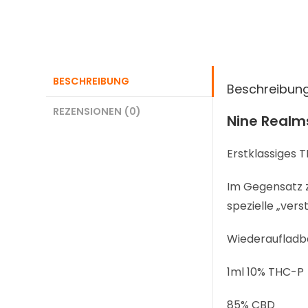
BESCHREIBUNG
Beschreibun
REZENSIONEN (0)
Nine Realm
Erstklassiges 
Im Gegensatz z
spezielle „ver
Wiederaufladba
1ml 10% THC-P
85% CBD