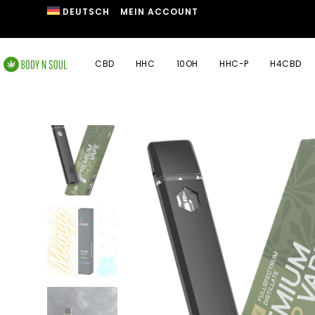
DEUTSCH
MEIN ACCOUNT
CBD
HHC
10OH
HHC-P
H4CBD