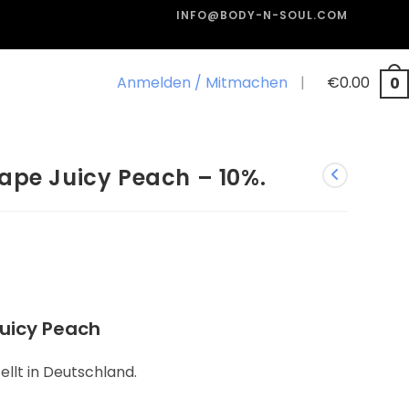
INFO@BODY-N-SOUL.COM
Anmelden / Mitmachen
|
€
0.00
0
ape Juicy Peach – 10%.
uicy Peach
llt in Deutschland.