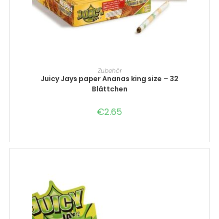
IN DEN WARENKORB
Zubehör
Juicy Jays paper Ananas king size – 32
Blättchen
€
2.65