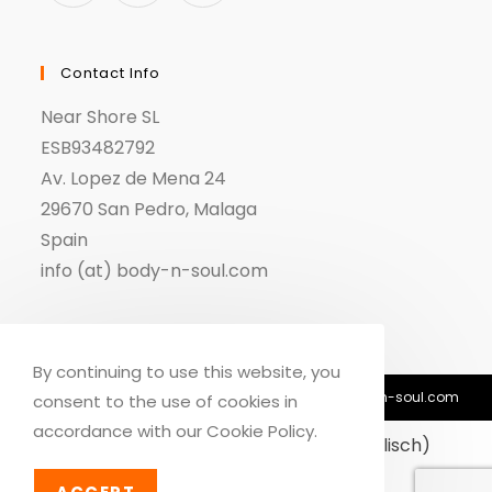
Contact Info
Near Shore SL
ESB93482792
Av. Lopez de Mena 24
29670 San Pedro, Malaga
Spain
info (at) body-n-soul.com
By continuing to use this website, you
© Copyright 2018-2026 - Body n Soul - info@body-n-soul.com
consent to the use of cookies in
accordance with our Cookie Policy.
Dansk
(
Dänisch
)
English
(
Englisch
)
Deutsch