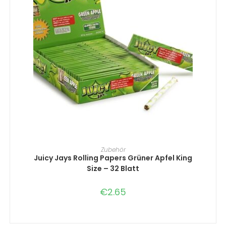
IN DEN WARENKORB
Zubehör
Juicy Jays Rolling Papers Grüner Apfel King
Size – 32 Blatt
€
2.65