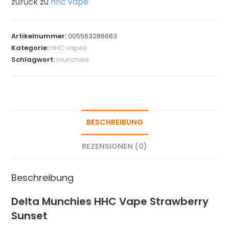
zurück zu
hhc vape
Artikelnummer:
005563286663
Kategorie:
HHC vapes
Schlagwort:
munchies
BESCHREIBUNG
REZENSIONEN (0)
Beschreibung
Delta Munchies HHC Vape Strawberry
Sunset