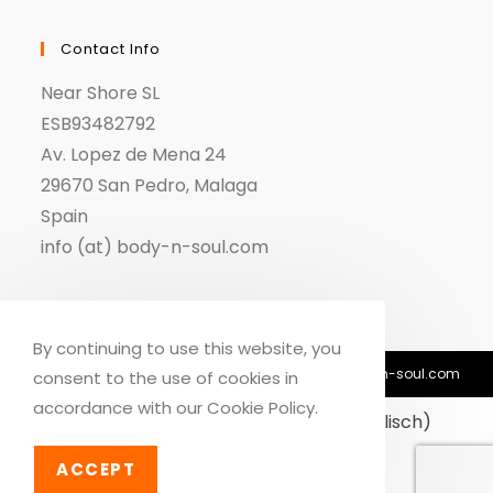
Contact Info
Near Shore SL
ESB93482792
Av. Lopez de Mena 24
29670 San Pedro, Malaga
Spain
info (at) body-n-soul.com
By continuing to use this website, you
© Copyright 2018-2026 - Body n Soul - info@body-n-soul.com
consent to the use of cookies in
accordance with our Cookie Policy.
Dansk
(
Dänisch
)
English
(
Englisch
)
Deutsch
ACCEPT