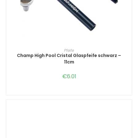
IN DEN WARENKORB
Pfeife
Champ High Pool Cristal Glaspfeife schwarz –
11cm
€
6.01