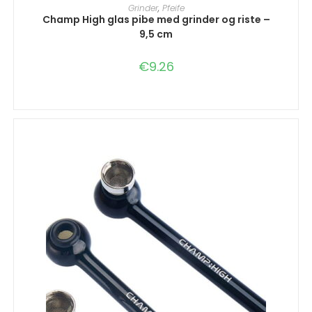
IN DEN WARENKORB
Grinder
,
Pfeife
Champ High glas pibe med grinder og riste –
9,5 cm
€
9.26