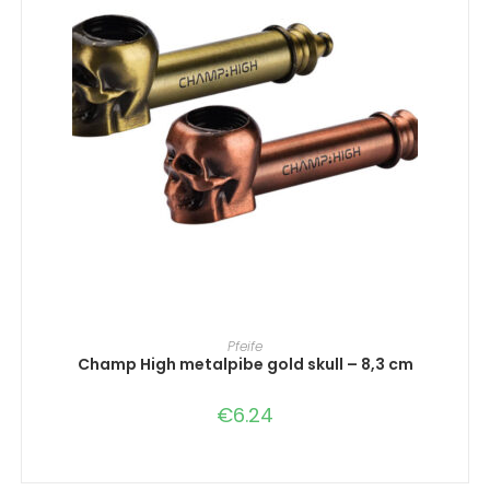
IN DEN WARENKORB
Pfeife
Champ High metalpibe gold skull – 8,3 cm
€
6.24