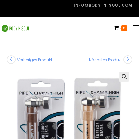
INFO@BODY-N-SOUL.COM
0
Vorheriges Produkt
Nächstes Produkt
🔍